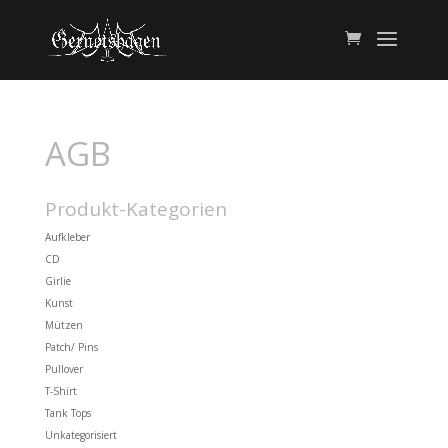
AGB
Produkt-Kategorien
Aufkleber
CD
Girlie
Kunst
Mützen
Patch/ Pins
Pullover
T-Shirt
Tank Tops
Unkategorisiert