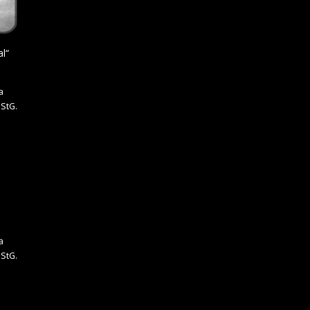
l“
a
StG.
a
StG.