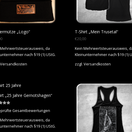
ermütze „Logo“
T-Shirt „Mein Trusetal“
00
€
20,00
 Mehrwertsteuerausweis, da
Kein Mehrwertsteuerausweis, d
nunternehmer nach §19 (1) UStG.
Kleinunternehmer nach §19 (1) U
Versandkosten
zzgl.
Versandkosten
irt „25 Jahre Gernotshagen“
tet mit
prüfte Gesamtbewertungen
 Mehrwertsteuerausweis, da
nunternehmer nach §19 (1) UStG.