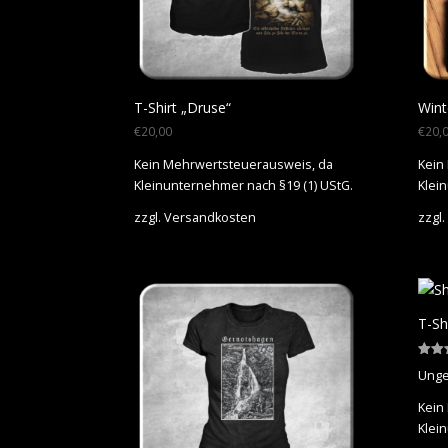
T-Shirt „Druse“
Wint
€
20,00
€
20,
Kein Mehrwertsteuerausweis, da
Kein
Kleinunternehmer nach §19 (1) UStG.
Klei
zzgl.
Versandkosten
zzgl.
T-Sh
Bewer
Unge
5.00
von 5
Kein
Klei