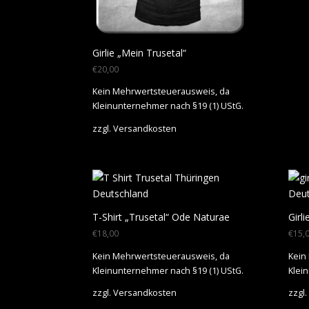
Girlie „Mein Trusetal“
€
20,00
Kein Mehrwertsteuerausweis, da
Kleinunternehmer nach §19 (1) UStG.
zzgl.
Versandkosten
T-Shirt „Trusetal“ Ode Naturae
Girl
€
18,00
€
15,
Kein Mehrwertsteuerausweis, da
Kein
Kleinunternehmer nach §19 (1) UStG.
Klei
zzgl.
Versandkosten
zzgl.