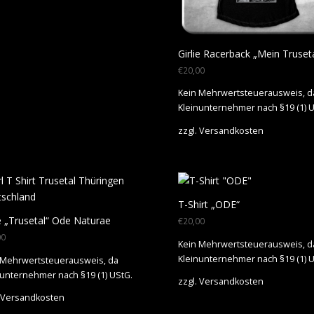
Girlie Racerback „Mein Truseta
€
20,00
Kein Mehrwertsteuerausweis, d
Kleinunternehmer nach §19 (1) U
zzgl.
Versandkosten
T-Shirt „ODE“
ie „Trusetal“ Ode Naturae
€
20,00
00
Kein Mehrwertsteuerausweis, d
Kleinunternehmer nach §19 (1) U
 Mehrwertsteuerausweis, da
nunternehmer nach §19 (1) UStG.
zzgl.
Versandkosten
Versandkosten