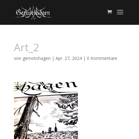
Art_2
von
gernotshagen
|
Apr. 27, 2024
|
0 Kommentare