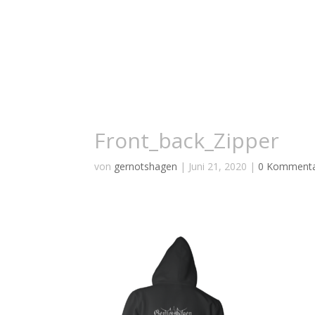
Front_back_Zipper
von
gernotshagen
|
Juni 21, 2020
|
0 Komment