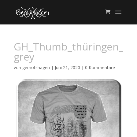
GH_Thumb_thüringen_
grey
von
gernotshagen
|
Juni 21, 2020
|
0 Kommentare