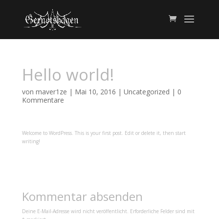
Hello world!
von
maver1ze
|
Mai 10, 2016
|
Uncategorized
|
0
Kommentare
Welcome to WordPress. This is your first post. Edit or delete it, then start
writing!
Kommentar absenden
Deine E-Mail-Adresse wird nicht veröffentlicht.
Erforderliche Felder sind mit