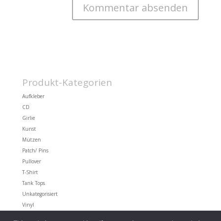
Produkt-Kategorien
Aufkleber
CD
Girlie
Kunst
Mützen
Patch/ Pins
Pullover
T-Shirt
Tank Tops
Unkategorisiert
Vinyl