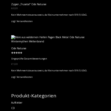
Zipper „Trusetal“ Ode Naturae
€
45,00
Kein Mehrwertsteuerausweis, da Kleinunternehmer nach §19 (1) UStG.
zzgl.
Versandkosten
Ode Naturae
Bewertet
mit
Ungeprüfte Gesamtbewertungen
5.00
von 5
€
15,00
Kein Mehrwertsteuerausweis, da Kleinunternehmer nach §19 (1) UStG.
zzgl.
Versandkosten
Produkt-Kategorien
Aufkleber
CD