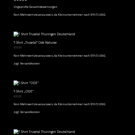
Bewertet
mit
Ungeprüfte Gesamtbewertungen
5.00
von 5
Kein Mehrwertsteuerausweis, da Kleinunternehmer nach §19 (1) UStG.
T-Shirt „Trusetal“ Ode Naturae
€
18,00
Kein Mehrwertsteuerausweis, da Kleinunternehmer nach §19 (1) UStG.
zzgl.
Versandkosten
T-Shirt „ODE“
€
20,00
Kein Mehrwertsteuerausweis, da Kleinunternehmer nach §19 (1) UStG.
zzgl.
Versandkosten