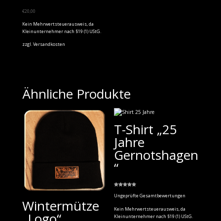
€
20,00
Kein Mehrwertsteuerausweis, da
Kleinunternehmer nach §19 (1) UStG.
zzgl.
Versandkosten
Ähnliche Produkte
T-Shirt „25
Jahre
Gernotshagen
“
Bewertet
mit
Ungeprüfte Gesamtbewertungen
5.00
Wintermütze
von 5
Kein Mehrwertsteuerausweis, da
„Logo“
Kleinunternehmer nach §19 (1) UStG.