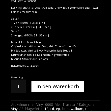
exklusiven Aufnäher!
Das Vinyl enthält 3 Lieder (A/B Seite) und wird als gold/marble black 12Zoll
Edition erhältlich sein.
Seite A
1.Mein Trusetal [ 08:33min ]
2.Trusetal Orchestral [ 04:23min ]
Seite B
3.Herigest MMXXIV [ 11:56min ]
Music & Text: Gernotshagen
Original Komposition und Text „Mein Trusetal“: Louis Danz
Mix & Master: Markus Stock /Klangschmiede Studio E
Drumaufnahmen: Flo Dammasch /NightsideAudio
Layout & Artwork: Autumn Arts
Releasedate 30.12.2024
88 vorrätig
Mein
In den Warenkorb
Trusetal
VINYL
Menge
Artikelnummer:
Vinyl_0008_MeinTrusetal
Kategorie:
Vinyl
Schlagwörter:
12
,
cd
,
ep
,
lp
,
newalbum
,
ode
,