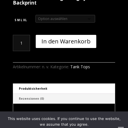
Backprint
S M L XL
TankTop
In den Warenkorb
Thüringen
Logo
Unisex
Menge
Artikelnummer:
n. v.
Kategorie:
Tank Tops
Produktsicherheit
Rezensionen (0)
This website uses cookies. If you continue to use the website,
we assume that you agree.