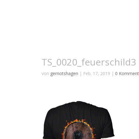
TS_0020_feuerschild3
von
gernotshagen
|
Feb. 17, 2019
|
0 Komment