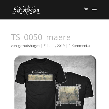
TS_0050_maere
von
gernotshagen
|
Feb. 11, 2019
|
0 Kommentare